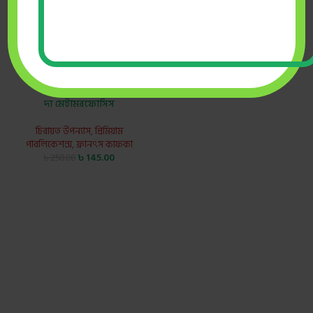
দ্য মেটামরফোসিস
চিরায়ত উপন্যাস
,
প্রিমিয়াম
পাবলিকেশন্স
,
ফ্রানৎস কাফকা
৳
145.00
৳
250.00